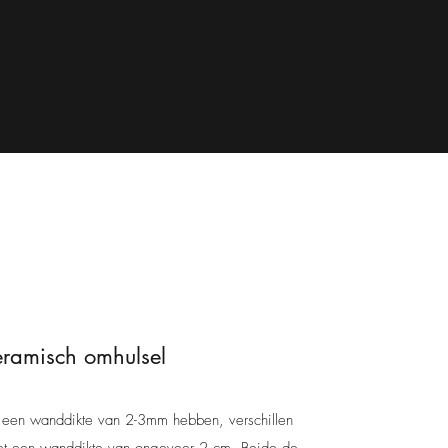
ramisch omhulsel
 een wanddikte van 2-3mm hebben, verschillen
t een wanddikte van ongeveer 2 cm. Beide de