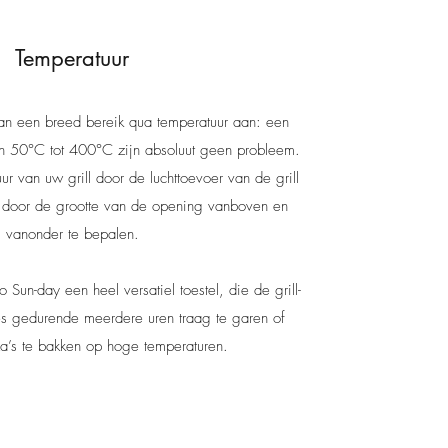
Temperatuur
 een breed bereik qua temperatuur aan: een
an 50°C tot 400°C zijn absoluut geen probleem.
ur van uw grill door de luchttoevoer van de grill
n door de grootte van de opening vanboven en
vanonder te bepalen.
Sun-day een heel versatiel toestel, die de grill-
es gedurende meerdere uren traag te garen of
za’s te bakken op hoge temperaturen.