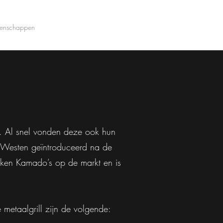
genschappen
About us
info@sun-day.be
. Al snel vonden deze ook hun
t Westen geïntroduceerd na de
rken Kamado’s op de markt en is
etaalgrill zijn de volgende: