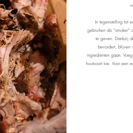
v
In tegenstelling to
gebruiken als “smoker” 
te geven. Dankzij d
bevordert, blijven 
ingrediënten gaan. Voeg
houtsoort toe. Voor een e