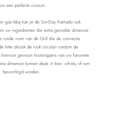
oor een perfecte cuisson.
t een gas bbq kan je de Sun-Day Kamado ook
om uw ingredienten die extra gerookte dimensie
e ronde vorm van de Grill die de convectie
de hitte alsook de rook circulair rondom de
 hiervoor gewoon houtsnippers van uw favoriete
xtra dimensie kunnen deze in bier, whisky of rum
bevochtigd worden.