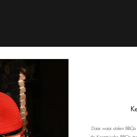
Ke
Daar waar stalen BBQs
de Keramische BBQs me