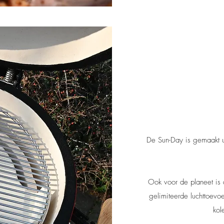
De Sun-Day is gemaakt u
Ook voor de planeet is 
gelimiteerde luchttoev
kol