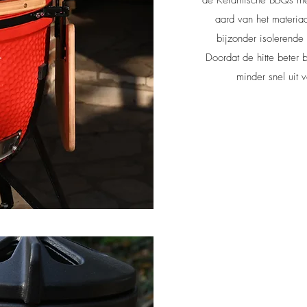
aard van het materia
bijzonder isolerend
Doordat de hitte beter
minder snel uit 